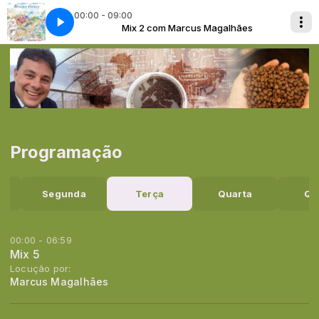
00:00 - 09:00
Magalhães
 VOCÊ
02 EU SEM VOCÊ
Mix 2 com Marcus Magalhães
Programação
o
Segunda
Terça
Quarta
Qu
00:00 - 06:59
Mix 5
Locução por:
Marcus Magalhães